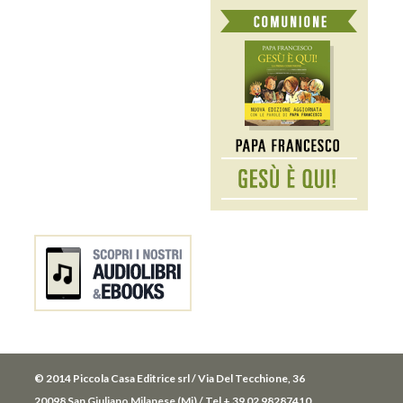
© 2014 Piccola Casa Editrice srl / Via Del Tecchione, 36
20098 San Giuliano Milanese (Mi) / Tel + 39 02 98287410