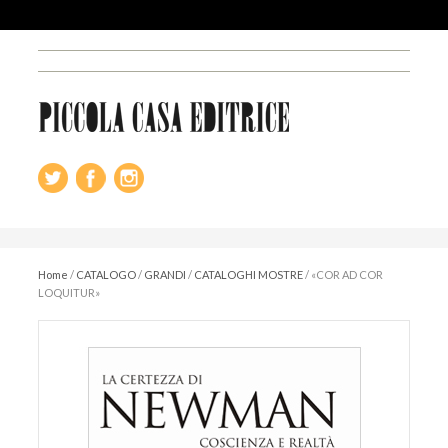
Home
/
CATALOGO
/
GRANDI
/
CATALOGHI MOSTRE
/
«COR AD COR
LOQUITUR»