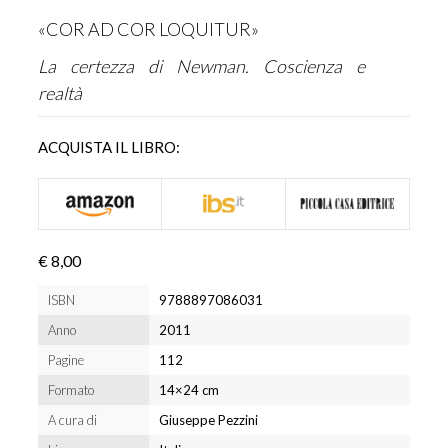
«COR AD COR LOQUITUR»
La certezza di Newman. Coscienza e
realtà
ACQUISTA IL LIBRO:
€ 8,00
ISBN
9788897086031
Anno
2011
Pagine
112
Formato
14×24 cm
A cura di
Giuseppe Pezzini