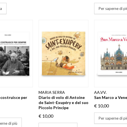
ta
Per saperne di pi
MARIA SERRA
AA.VV.
 costruisce per
Diario di volo di Antoine
San Marco a Vene
de Saint-Exupéry e del suo
€ 10,00
Piccolo Principe
€ 10,00
Per saperne di pi
erne di più