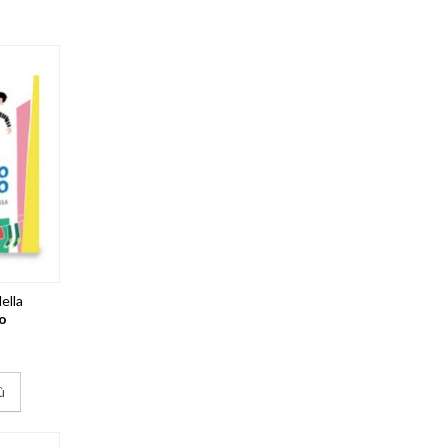
ella
o
ù