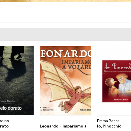
ndino
Emma Bacca
orato
Leonardo – Impariamo a
Io, Pinocchio