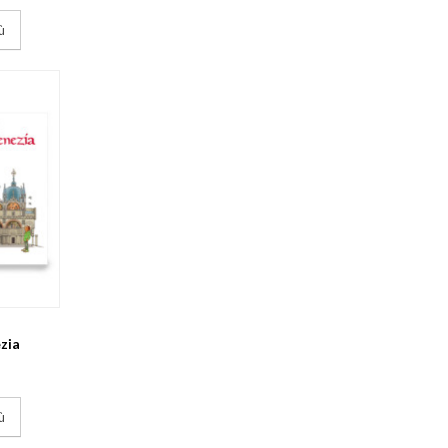
ù
zia
ù