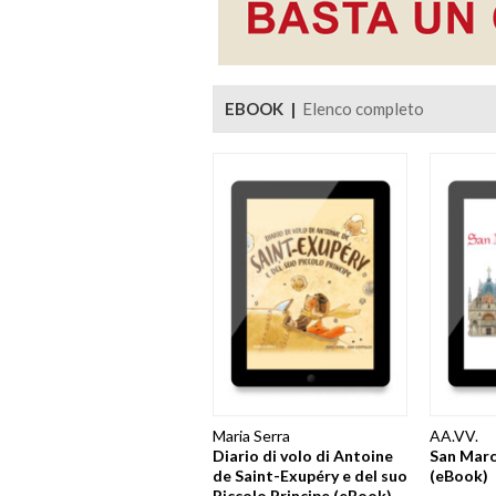
EBOOK |
Elenco completo
Maria Serra
AA.VV.
Diario di volo di Antoine
San Marc
de Saint-Exupéry e del suo
(eBook)
Piccolo Principe (eBook)