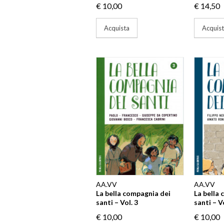
€ 10,00
€ 14,50
Acquista
Acquis
AA.VV
AA.VV
La bella compagnia dei
La bella
santi – Vol. 3
santi – V
€ 10,00
€ 10,00