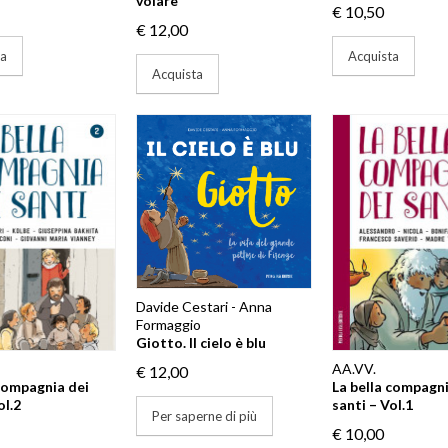
volare
€ 10,50
€ 12,00
ta
Acquista
Acquista
Davide Cestari - Anna
Formaggio
Giotto. Il cielo è blu
AA.VV.
€ 12,00
 compagnia dei
La bella compagni
ol.2
santi – Vol.1
Per saperne di più
€ 10,00