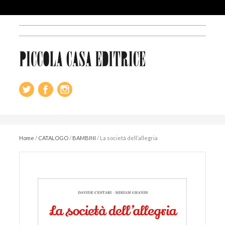
Home
/
CATALOGO
/
BAMBINI
/
La società dell’allegria