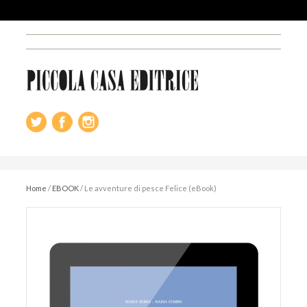
Home
/
EBOOK
/
Le avventure di pesce Felice (eBook)