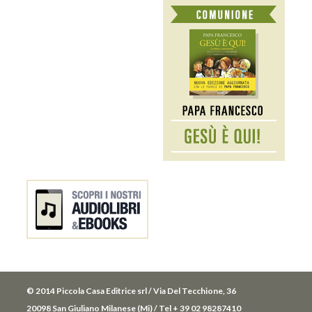
© 2014 Piccola Casa Editrice srl / Via Del Tecchione, 36
20098 San Giuliano Milanese (Mi) / Tel + 39 02 98287410