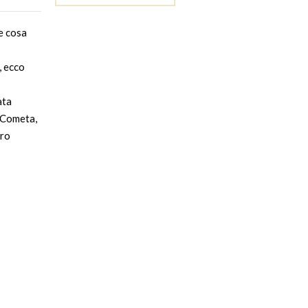
e cosa
, ecco
ata
e Cometa,
oro