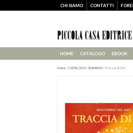
CHI SIAMO
CONTATTI
FORE
HOME
CATALOGO
EBOOK
Home
/
CATALOGO
/
BAMBINI
/
Traccia di Dio