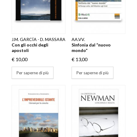
J.M. GARCÍA - D. MASSARA
AA.VV.
Con gli occhi degli
Sinfonia dal “nuovo
apostoli
mondo”
€ 10,00
€ 13,00
Per saperne di più
Per saperne di più