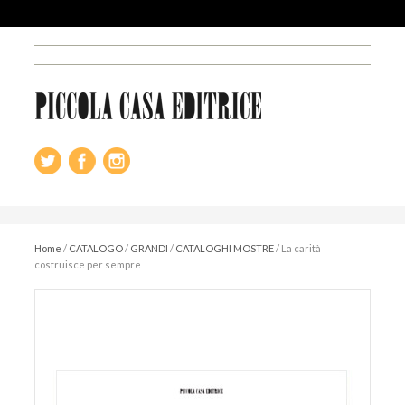
Home
/
CATALOGO
/
GRANDI
/
CATALOGHI MOSTRE
/
La carità
costruisce per sempre